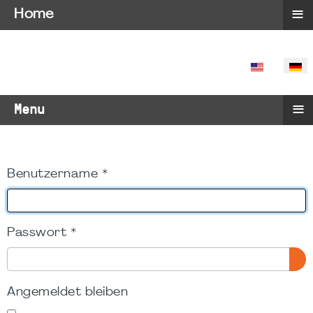
≡
Home
SPRACHE 
≡
Menu
Benutzername
*
Passwort
*
PA
Angemeldet bleiben