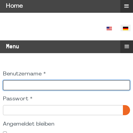
≡
Home
SPRACHE 
≡
Menu
Benutzername
*
Passwort
*
PA
Angemeldet bleiben