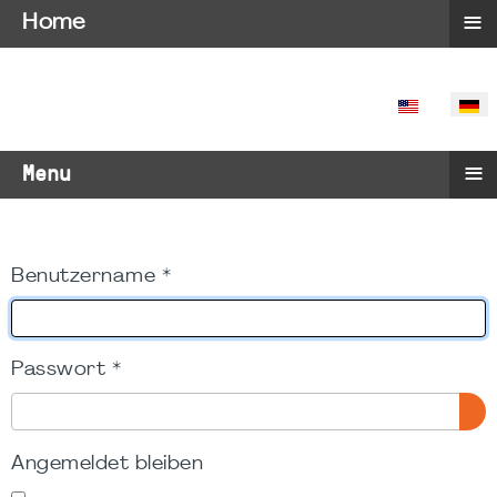
≡
Home
SPRACHE 
≡
Menu
Benutzername
*
Passwort
*
PA
Angemeldet bleiben