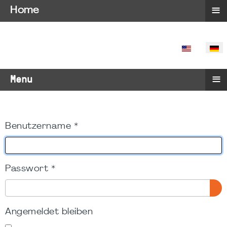
≡
Home
SPRACHE 
≡
Menu
Benutzername
*
Passwort
*
PA
Angemeldet bleiben