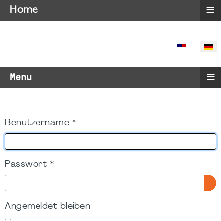
≡
Home
SPRACHE 
≡
Menu
Benutzername
*
Passwort
*
PA
Angemeldet bleiben