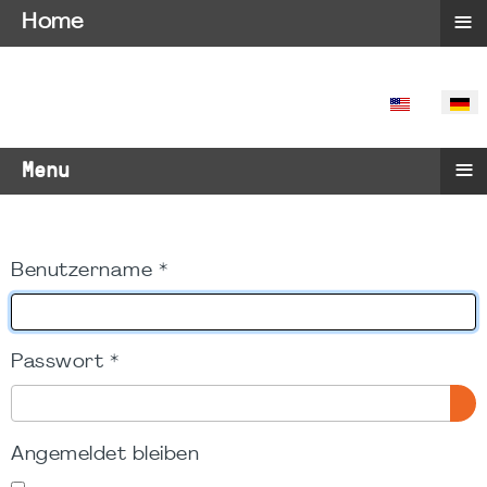
≡
Home
SPRACHE 
≡
Menu
Benutzername
*
Passwort
*
PA
Angemeldet bleiben