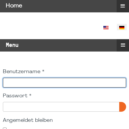
≡
Home
SPRACHE 
≡
Menu
Benutzername
*
Passwort
*
PA
Angemeldet bleiben