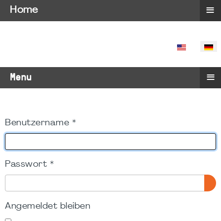
≡
Home
SPRACHE 
≡
Menu
Benutzername
*
Passwort
*
PA
Angemeldet bleiben