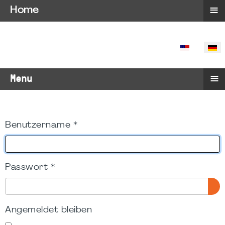
≡
Home
SPRACHE 
≡
Menu
Benutzername
*
Passwort
*
PA
Angemeldet bleiben