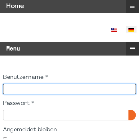
≡
Home
SPRACHE 
≡
Menu
Benutzername
*
Passwort
*
PA
Angemeldet bleiben