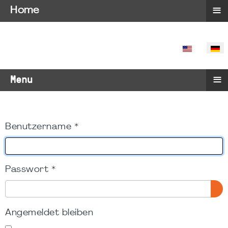
≡
Home
SPRACHE 
≡
Menu
Benutzername
*
Passwort
*
PA
Angemeldet bleiben