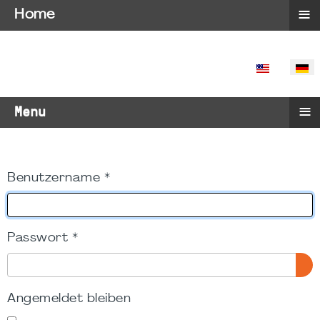
≡
Home
SPRACHE 
≡
Menu
Benutzername
*
Passwort
*
PA
Angemeldet bleiben