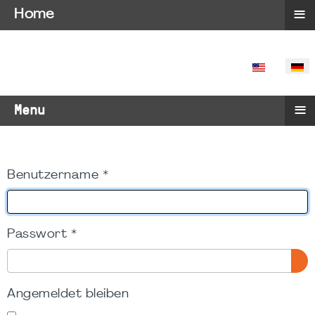
≡
Home
SPRACHE 
≡
Menu
Benutzername
*
Passwort
*
PA
Angemeldet bleiben