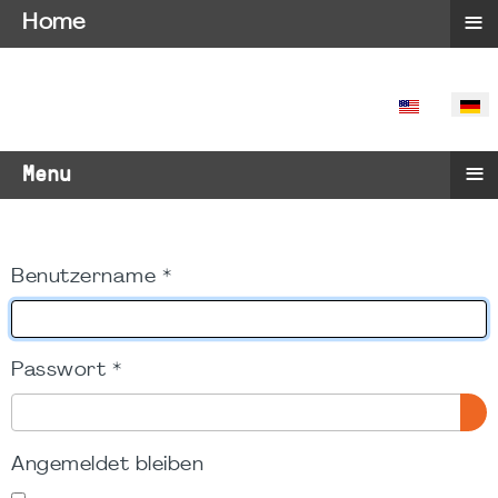
≡
Home
SPRACHE 
≡
Menu
Benutzername
*
Passwort
*
PA
Angemeldet bleiben