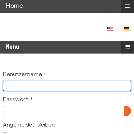
≡
Home
SPRACHE 
≡
Menu
Benutzername
*
Passwort
*
PA
Angemeldet bleiben