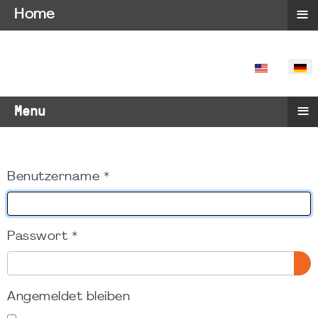
≡
Home
SPRACHE 
≡
Menu
Benutzername
*
Passwort
*
PA
Angemeldet bleiben