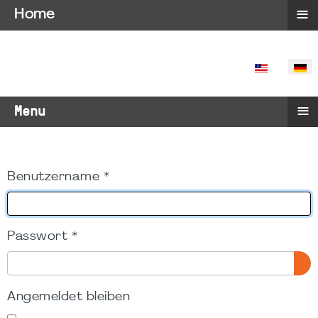
≡
Home
SPRACHE 
≡
Menu
Benutzername
*
Passwort
*
PA
Angemeldet bleiben