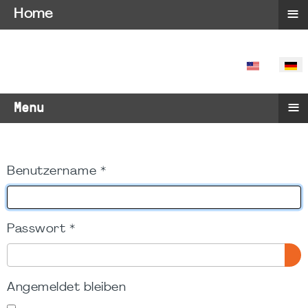
≡
Home
SPRACHE 
≡
Menu
Benutzername
*
Passwort
*
PA
Angemeldet bleiben