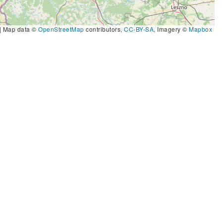
|
Map data ©
OpenStreetMap
contributors,
CC-BY-SA
, Imagery ©
Mapbox