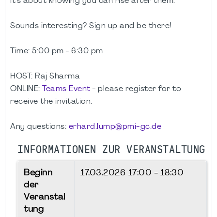
it’s about knowing you can rise after them.
Sounds interesting? Sign up and be there!
Time:
5:00 pm - 6:30 pm
HOST: Raj Sharma
ONLINE:
Teams Event
- please register for to
receive the invitation.
Any questions:
erhard.lump@pmi-gc.de
INFORMATIONEN ZUR VERANSTALTUNG
Beginn
17.03.2026
17:00 - 18:30
der
Veranstal
tung