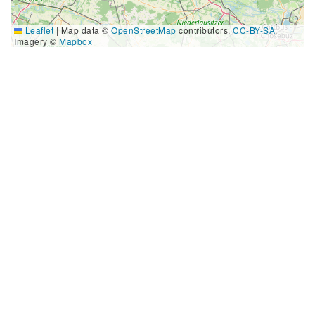
Leaflet
|
Map data ©
OpenStreetMap
contributors,
CC-BY-SA
,
Imagery ©
Mapbox