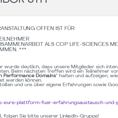
ERANSTALTUNG OFFEN IST FÜR
TEILNEHMER
ZUSAMMENARBEIT ALS COP LIFE-SCIENCES M
OMMEN. ***
LG
Darmstadt
r wurde deutlich, dass unsere Mitglieder sich inten
. Beim nächsten Treffen wird ein Teilnehmer von
Roundtable
en Performance Domains
“ halten und aufzeigen, wie
et werden können.
#43
stoßen und uns über eigene Erfahrungen sowie Go
(POSTPONED
to 31.08)
es-eure-plattform-fuer-erfahrungsaustausch-und-p
31.08.2026
18:00
-
19:30
d, folgen Sie bitte unserer LinkedIn-Gruppe!