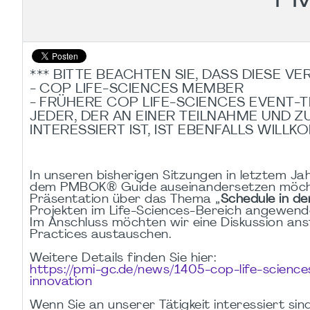
*** BITTE BEACHTEN SIE, DASS DIESE V
- COP LIFE-SCIENCES MEMBER
- FRÜHERE COP LIFE-SCIENCES EVENT-
JEDER, DER AN EINER TEILNAHME UND 
INTERESSIERT IST, IST EBENFALLS WILLK
In unseren bisherigen Sitzungen in letztem Jah
dem PMBOK® Guide auseinandersetzen möchten
Präsentation über das Thema „
Schedule in d
Projekten im Life-Sciences-Bereich angewend
Im Anschluss möchten wir eine Diskussion an
Practices austauschen.
Weitere Details finden Sie hier:
https://pmi-gc.de/news/1405-cop-life-scienc
innovation
Wenn Sie an unserer Tätigkeit interessiert sin