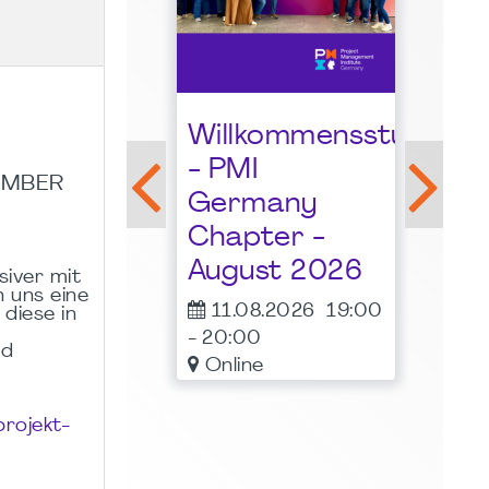
LGDA online
event: Believe
Willkommensstunde
in your
- PMI
Profession by
EMBER
Germany
Alfonso
Chapter -
Bucero, PMI
August 2026
siver mit
Fellow
 uns eine
11.08.2026
19:00
 diese in
12.08.2026
18:00
-
20:00
od
-
19:30
Online
rojekt-