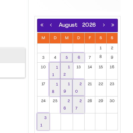
August
2026
M
D
M
D
F
S
S
1
2
8
3
4
5
6
7
9
10
1
1
13
14
15
16
1
2
17
1
1
2
21
22
23
8
9
0
24
25
2
2
28
29
30
6
7
3
1