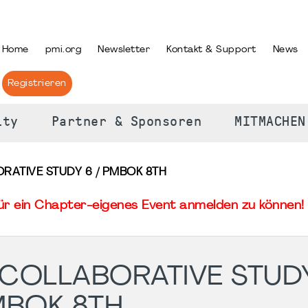
PRACHE AUSWÄHLEN
Home
pmi.org
Newsletter
Kontakt & Support
News
Registrieren
ity
Partner & Sponsoren
MITMACHEN
ORATIVE STUDY 6 / PMBOK 8TH
für ein Chapter-eigenes Event anmelden zu können! 
 COLLABORATIVE STUDY
BOK 8TH