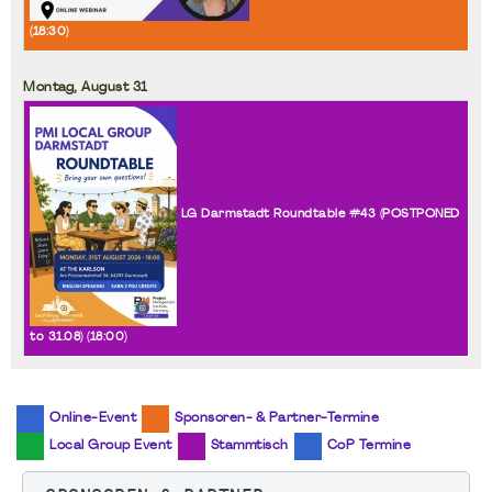
(
18:30
)
Montag,
August
31
LG Darmstadt Roundtable #43 (POSTPONED
to 31.08) (
18:00
)
Online-Event
Sponsoren- & Partner-Termine
Local Group Event
Stammtisch
CoP Termine