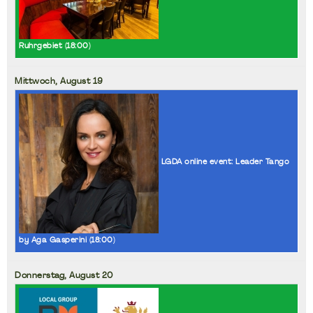
Ruhrgebiet (
18:00
)
Mittwoch,
August
19
LGDA online event: Leader Tango
by Aga Gasperini (
18:00
)
Donnerstag,
August
20