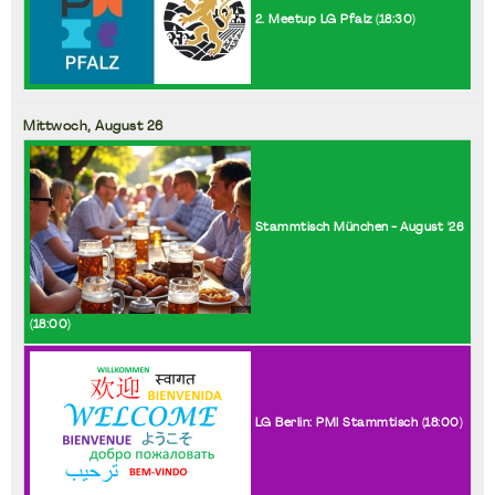
2. Meetup LG Pfalz (
18:30
)
Mittwoch,
August
26
Stammtisch München - August '26
(
18:00
)
LG Berlin: PMI Stammtisch (
18:00
)