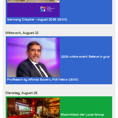
Germany Chapter - August 2026 (
19:00
)
Mittwoch,
August
12
LGDA online event: Believe in your
Profession by Alfonso Bucero, PMI Fellow (
18:00
)
Dienstag,
August
18
Stammtisch der Local Group