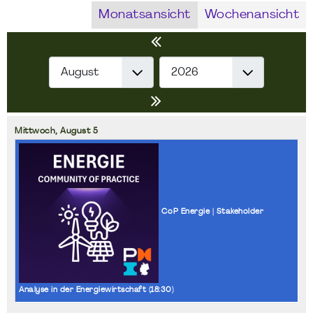
Monatsansicht
Wochenansicht
Mittwoch,
August
5
CoP Energie | Stakeholder
Analyse in der Energiewirtschaft (
18:30
)