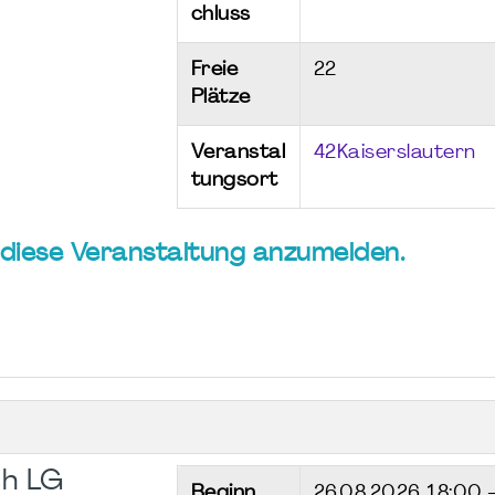
chluss
Freie
22
Plätze
Veranstal
42Kaiserslautern
tungsort
ür diese Veranstaltung anzumelden.
h LG
Beginn
26.08.2026
18:00 