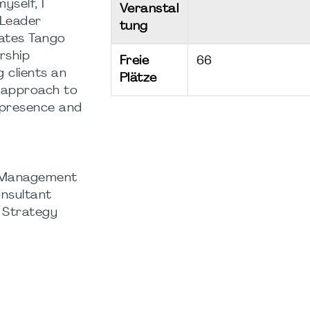
self, I
Veranstal
“Leader
tung
ates Tango
rship
Freie
66
 clients an
Plätze
 approach to
 presence and
t Management
nsultant
| Strategy