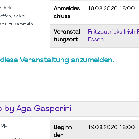
enheit,
Anmeldes
18.08.2026 18:00
ffen, sich zu
chluss
nits) zu sammeln.
Veranstal
Fritzpatricks Irish
tungsort
Essen
ür diese Veranstaltung anzumelden.
o by Aga Gasperini
hop
Beginn
19.08.2026
18:00 
der