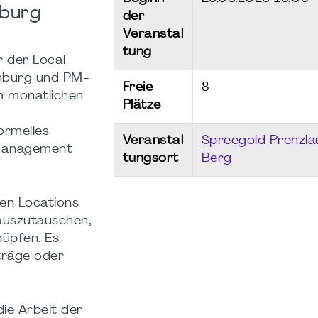
nburg
der
Veranstal
tung
r der Local
nburg und PM-
Freie
8
um monatlichen
Plätze
ormelles
Veranstal
Spreegold Prenzla
ktmanagement
tungsort
Berg
den Locations
 auszutauschen,
nüpfen. Es
träge oder
die Arbeit der