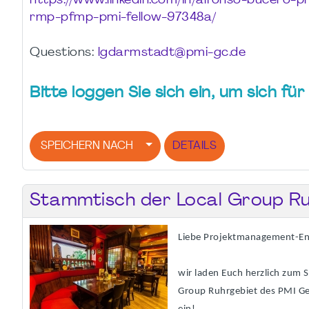
https://www.linkedin.com/in/alfonso-bucero-
rmp-pfmp-pmi-fellow-97348a/
Questions:
lgdarmstadt@pmi-gc.de
Bitte loggen Sie sich ein, um sich f
SPEICHERN NACH
DETAILS
Stammtisch der Local Group Ru
Liebe Projektmanagement-En
wir laden Euch herzlich zum 
Group Ruhrgebiet des PMI G