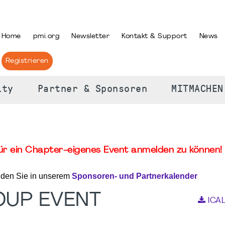
PRACHE AUSWÄHLEN
Home
pmi.org
Newsletter
Kontakt & Support
News
Registrieren
ity
Partner & Sponsoren
MITMACHEN
für ein Chapter-eigenes Event anmelden zu können! 
nden Sie in unserem
Sponsoren- und Partnerkalender
OUP EVENT
ICA