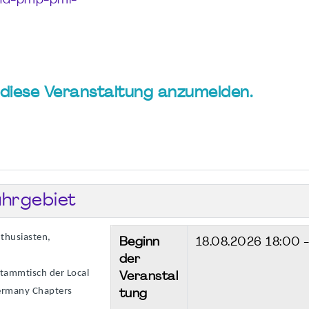
phd-pmp-pmi-
ür diese Veranstaltung anzumelden.
hrgebiet
thusiasten,
Beginn
18.08.2026
18:00 
der
Stammtisch der Local
Veranstal
ermany Chapters
tung