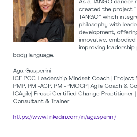
As a TANGO dancer my
created the project 
TANGO” which integr
philosophy with leade
development, offering
innovative, embodied
improving leadership
body language.
Aga Gasperini
ICF PCC Leadership Mindset Coach | Projec
PMP, PMI-ACP, PMI-PMOCP| Agile Coach & Co
ICAgile| Prosci Certified Change Practitioner 
Consultant & Trainer |
https://www.linkedin.com/in/agasperini/