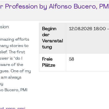
ur Profession by Alfonso Bucero, PM
ssion
Beginn
12.08.2026
18:00 
der
mazing efforts
Veranstal
many stories to
tung
ief. The first
wer is “do I
Freie
58
aware of the
Plätze
agues. One of my
I am always
ny
so Bucero, PMI