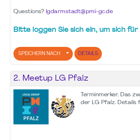
Questions?
lgdarmstadt@pmi-gc.de
Bitte loggen Sie sich ein, um sich f
SPEICHERN NACH
DETAILS
2. Meetup LG Pfalz
Terminmerker. Das z
der LG Pfalz. Details 