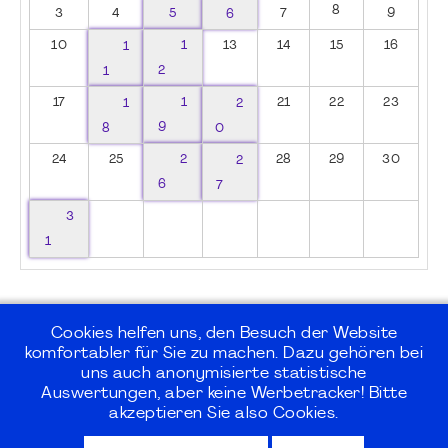
8
3
4
5
6
7
9
10
1
1
13
14
15
16
1
2
17
1
1
2
21
22
23
8
9
0
24
25
2
2
28
29
30
6
7
3
1
Cookies helfen uns, den Besuch der Website
komfortabler für Sie zu machen. Dazu gehören bei
uns auch anonymisierte statistische
©2026
PMI Germany Chapter e.V.
Auswertungen, aber keine Werbetracker! Bitte
akzeptieren Sie also Cookies.
Impressum | Kontakt | Disclaimer |