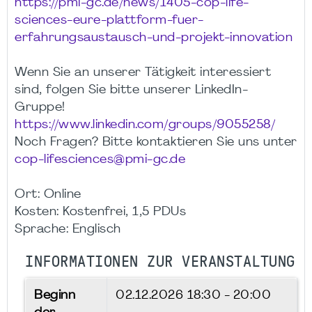
https://pmi-gc.de/news/1405-cop-life-
sciences-eure-plattform-fuer-
erfahrungsaustausch-und-projekt-innovation
Wenn Sie an unserer Tätigkeit interessiert
sind, folgen Sie bitte unserer LinkedIn-
Gruppe!
https://www.linkedin.com/groups/9055258/
Noch Fragen? Bitte kontaktieren Sie uns unter
cop-lifesciences@pmi-gc.de
Ort: Online
Kosten: Kostenfrei, 1,5 PDUs
Sprache: Englisch
INFORMATIONEN ZUR VERANSTALTUNG
Beginn
02.12.2026
18:30 - 20:00