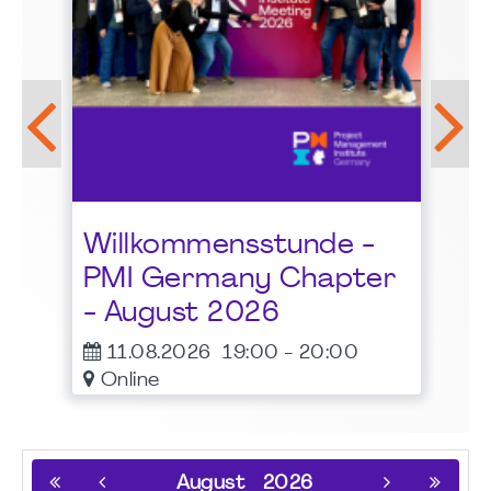
LG
Be
Pr
al
Willkommensstunde -
Bu
t
PMI Germany Chapter
1
- August 2026
11.08.2026
19:00
-
20:00
Online
August
2026