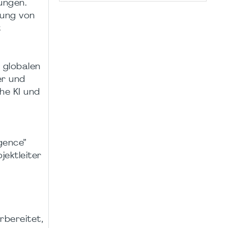
ungen.
rung von
t
 globalen
er und
he KI und
gence”
jektleiter
rbereitet,