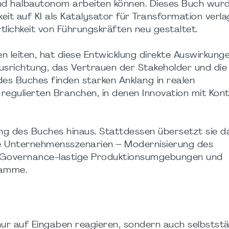
 und halbautonom arbeiten können. Dieses Buch wur
keit auf KI als Katalysator für Transformation verla
lichkeit von Führungskräften neu gestaltet.
ven leiten, hat diese Entwicklung direkte Auswirkung
usrichtung, das Vertrauen der Stakeholder und die
es Buches finden starken Anklang in realen
gulierten Branchen, in denen Innovation mit Kont
g des Buches hinaus. Stattdessen übersetzt sie d
he Unternehmensszenarien – Modernisierung des
, Governance-lastige Produktionsumgebungen und
ramme.
ur auf Eingaben reagieren, sondern auch selbstst