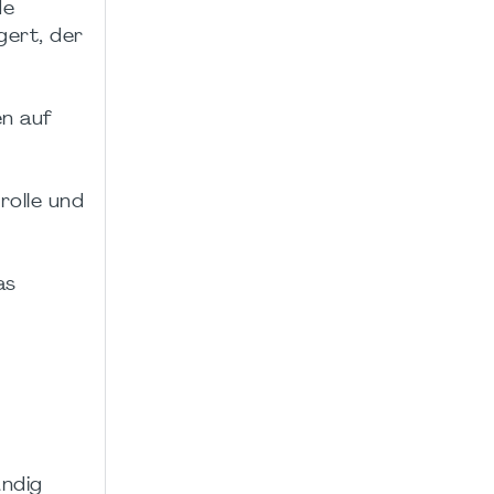
de
gert, der
en auf
rolle und
as
ändig