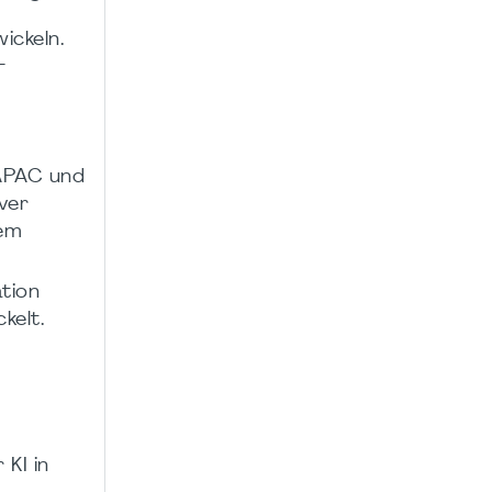
ickeln.
-
APAC und
ver
gem
ation
kelt.
KI in