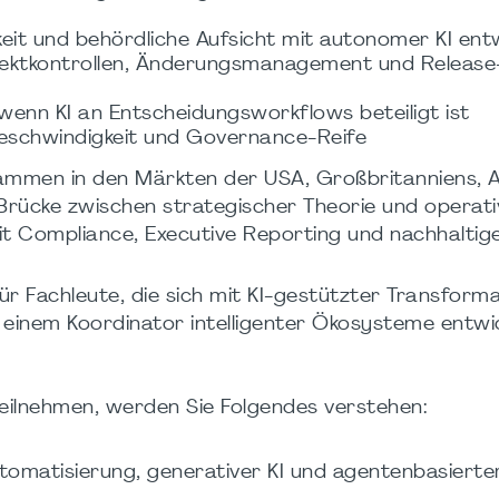
eit und behördliche Aufsicht mit autonomer KI entw
jektkontrollen, Änderungsmanagement und Release
wenn KI an Entscheidungsworkflows beteiligt ist
eschwindigkeit und Governance-Reife
ammen in den Märkten der USA, Großbritanniens, 
Brücke zwischen strategischer Theorie und operati
it Compliance, Executive Reporting und nachhalti
ür Fachleute, die sich mit KI-gestützter Transform
einem Koordinator intelligenter Ökosysteme entwic
eilnehmen, werden Sie Folgendes verstehen:
omatisierung, generativer KI und agentenbasierter 