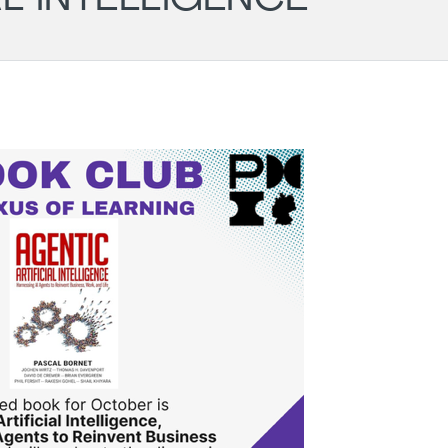
Wil
- PM
Ger
Cha
LG
Aug
Darmstadt
Roundtable
11.
-
20:
#43
Onli
(POSTPONED
to 31.08)
31.08.2026
18:00
-
19:30