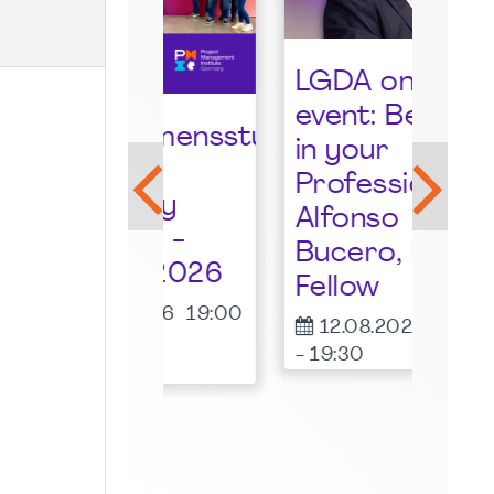
Sta
LGDA online
der
event: Believe
Gro
lkommensstunde
in your
Ruh
I
Profession by
many
18.
Alfonso
-
20:
pter -
Bucero, PMI
Frit
ust 2026
Fellow
Irish 
08.2026
19:00
Essen
12.08.2026
18:00
00
-
19:30
ne