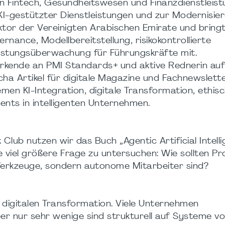
 Fintech, Gesundheitswesen und Finanzdienstleist
ng KI-gestützter Dienstleistungen und zur Modernisie
or der Vereinigten Arabischen Emirate und bring
nance, Modellbereitstellung, risikokontrollierte
istungsüberwachung für Führungskräfte mit.
wirkende an PMI Standards+ und aktive Rednerin auf
cha Artikel für digitale Magazine und Fachnewslett
men KI-Integration, digitale Transformation, ethisc
nts in intelligenten Unternehmen.
lub nutzen wir das Buch „Agentic Artificial Intelli
viel größere Frage zu untersuchen: Wie sollten Pro
erkzeuge, sondern autonome Mitarbeiter sind?
 digitalen Transformation. Viele Unternehmen
ber nur sehr wenige sind strukturell auf Systeme vo