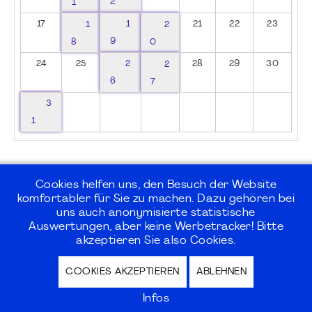
1
2
17
1
1
2
21
22
23
8
9
0
24
25
2
2
28
29
30
6
7
3
1
Cookies helfen uns, den Besuch der Website
komfortabler für Sie zu machen. Dazu gehören bei
uns auch anonymisierte statistische
©2026
PMI Germany Chapter e.V.
Auswertungen, aber keine Werbetracker! Bitte
akzeptieren Sie also Cookies.
Impressum | Kontakt | Disclaimer |
COOKIES AKZEPTIEREN
ABLEHNEN
Datenschutz / Privacy Policy |
Nutzungsbedingungen Internet Forum
Infos