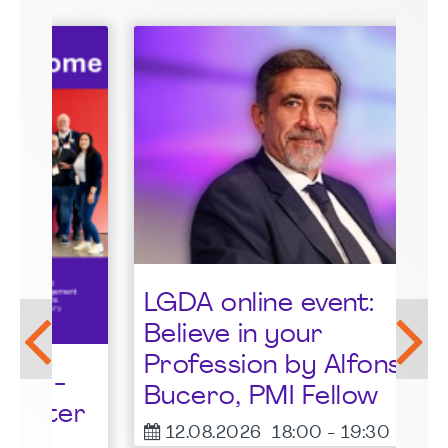
St
LGDA online event:
G
Believe in your
1
Profession by Alfonso
F
Bucero, PMI Fellow
er
12.08.2026
18:00
-
19:30