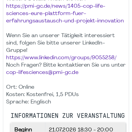
https://pmi-gc.de/news/1405-cop-life-
sciences-eure-plattform-fuer-
erfahrungsaustausch-und-projekt-innovation
Wenn Sie an unserer Tätigkeit interessiert
sind, folgen Sie bitte unserer LinkedIn-
Gruppe!
https://www.linkedin.com/groups/9055258/
Noch Fragen? Bitte kontaktieren Sie uns unter
cop-lifesciences@pmi-gc.de
Ort: Online
Kosten: Kostenfrei, 1,5 PDUs
Sprache: Englisch
INFORMATIONEN ZUR VERANSTALTUNG
Beginn
21.07.2026
18:30 - 20:00