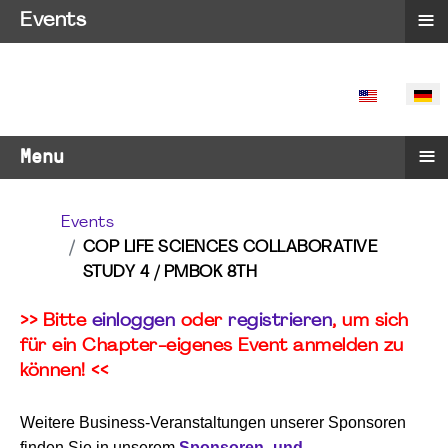
≡
Events
SPRACHE 
≡
Menu
Events
COP LIFE SCIENCES COLLABORATIVE
STUDY 4 / PMBOK 8TH
>> Bitte
einloggen
oder
registrieren
, um sich
für ein Chapter-eigenes Event anmelden zu
können! <<
Weitere Business-Veranstaltungen unserer Sponsoren
finden Sie in unserem
Sponsoren- und