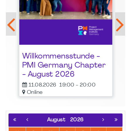
LG
Be
Pr
al
Willkommensstunde -
Bu
t
PMI Germany Chapter
1
- August 2026
11.08.2026
19:00
-
20:00
Online
August
2026