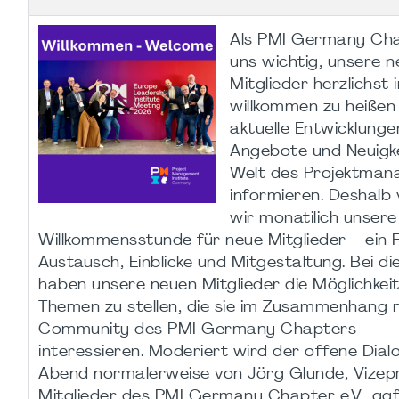
Als PMI Germany Cha
uns wichtig, unsere 
Mitglieder herzlichst
willkommen zu heißen
aktuelle Entwicklung
Angebote und Neuigke
Welt des Projektman
informieren. Deshalb
wir monatilich unsere
Willkommensstunde für neue Mitglieder – ein 
Austausch, Einblicke und Mitgestaltung. Bei d
haben unsere neuen Mitglieder die Möglichkeit
Themen zu stellen, die sie im Zusammenhang 
Community des PMI Germany Chapters
interessieren. Moderiert wird der offene Dia
Abend normalerweise von Jörg Glunde, Vizep
Mitglieder des PMI Germany Chapter e.V., gg