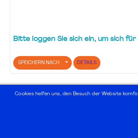
Bitte loggen Sie sich ein, um sich f
SPEICHERN NACH
DETAILS
Cookies helfen uns, den Besuch der Website komfo
©2026
PMI Germany Chapter e.V.
Impressum | Kontakt | Disclaimer | Datensc