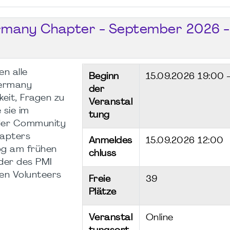
ermany Chapter - September 2026 -
n alle
Beginn
15.09.2026
19:00 
Germany
der
eit, Fragen zu
Veranstal
 sie im
tung
der Community
apters
Anmeldes
15.09.2026 12:00
log am frühen
chluss
eder des PMI
en Volunteers
Freie
39
Plätze
Veranstal
Online