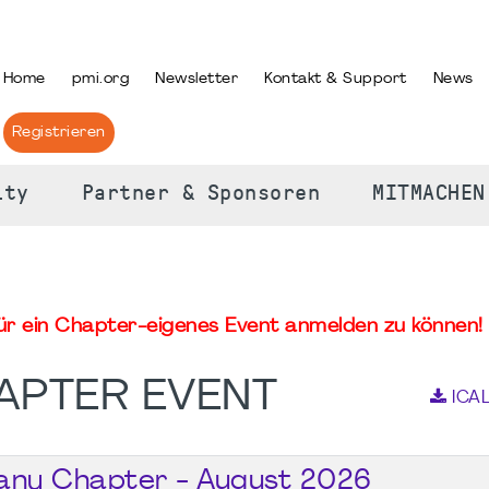
PRACHE AUSWÄHLEN
Home
pmi.org
Newsletter
Kontakt & Support
News
Registrieren
ity
Partner & Sponsoren
MITMACHEN
für ein Chapter-eigenes Event anmelden zu können! 
APTER EVENT
ICA
any Chapter - August 2026