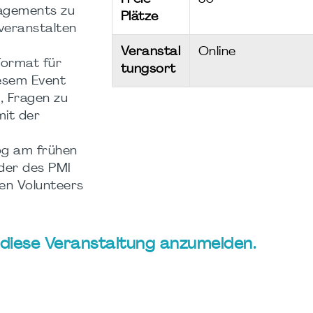
agements zu
Plätze
 veranstalten
Veranstal
Online
Format für
tungsort
iesem Event
, Fragen zu
mit der
log am frühen
eder des PMI
en Volunteers
ür diese Veranstaltung anzumelden.