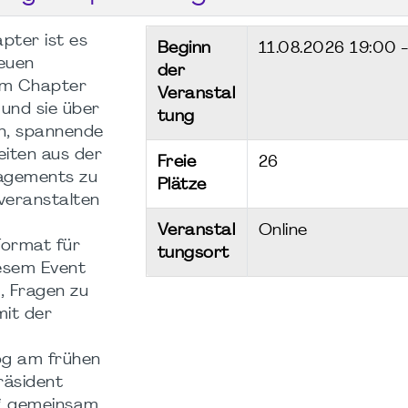
pter ist es
Beginn
11.08.2026
19:00 
neuen
der
 im Chapter
Veranstal
 und sie über
English
7th
tung
en, spannende
BookClub
Rou
iten aus der
Freie
26
August 2026
Loc
agements zu
Plätze
Main
 veranstalten
27.08.2026
18:30
202
-
20:00
Veranstal
Online
Format für
Online
tungsort
06.
iesem Event
18:0
, Fragen zu
Hya
mit der
Rege
Mainz
log am frühen
räsident
f. gemeinsam