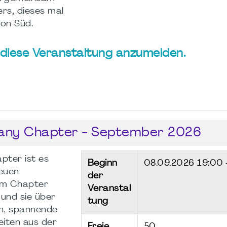
rs, dieses mal
ion Süd.
ür diese Veranstaltung anzumelden.
any Chapter - September 2026
pter ist es
Beginn
08.09.2026
19:00 
neuen
der
 im Chapter
Veranstal
 und sie über
tung
en, spannende
iten aus der
Freie
50