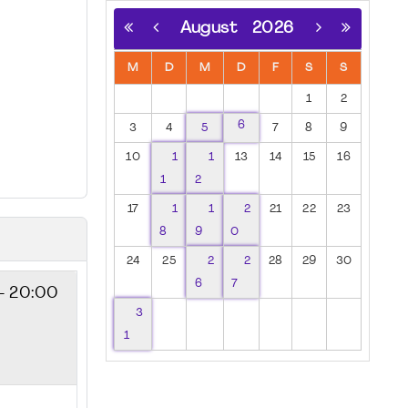
August
2026
M
D
M
D
F
S
S
1
2
6
3
4
5
7
8
9
10
1
1
13
14
15
16
1
2
17
1
1
2
21
22
23
8
9
0
24
25
2
2
28
29
30
6
7
- 20:00
3
1