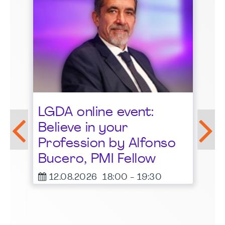
St
LGDA online event:
G
Believe in your
1
Profession by Alfonso
F
Bucero, PMI Fellow
er
12.08.2026
18:00
-
19:30