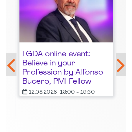
St
LGDA online event:
G
Believe in your
1
Profession by Alfonso
F
Bucero, PMI Fellow
er
12.08.2026
18:00
-
19:30