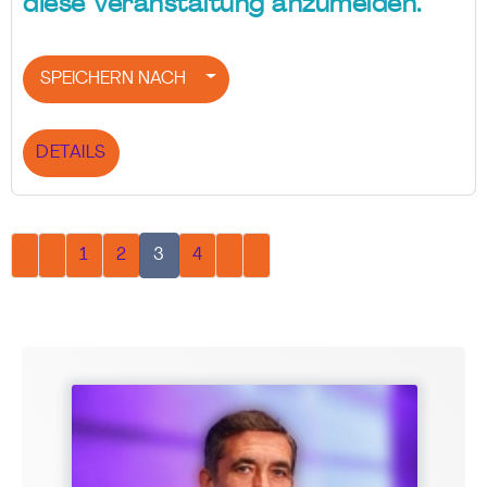
diese Veranstaltung anzumelden.
SPEICHERN NACH
DETAILS
1
2
3
4