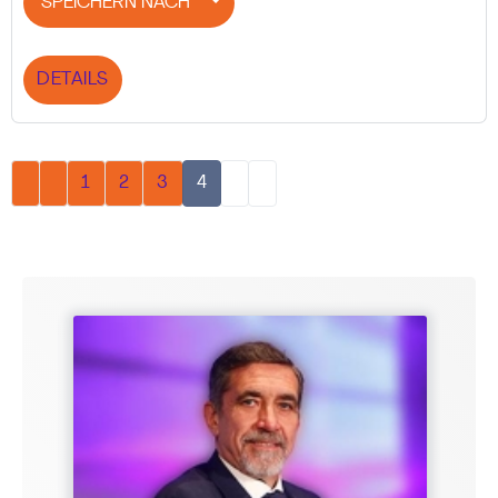
SPEICHERN NACH
DETAILS
1
2
3
4