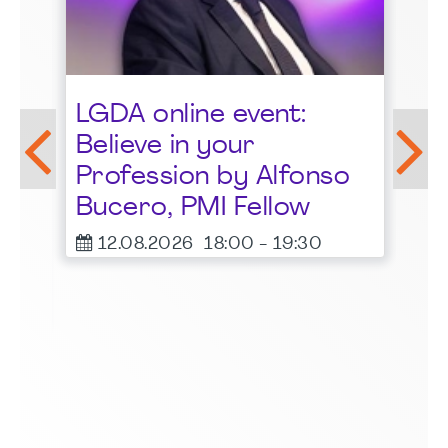
St
LGDA online event:
G
Believe in your
1
Profession by Alfonso
F
Bucero, PMI Fellow
er
12.08.2026
18:00
-
19:30