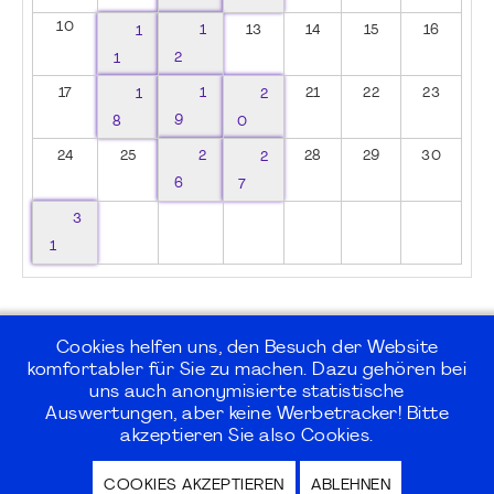
10
1
1
13
14
15
16
1
2
17
1
1
2
21
22
23
8
9
0
24
25
2
2
28
29
30
6
7
3
1
Cookies helfen uns, den Besuch der Website
komfortabler für Sie zu machen. Dazu gehören bei
uns auch anonymisierte statistische
©2026
PMI Germany Chapter e.V.
Auswertungen, aber keine Werbetracker! Bitte
akzeptieren Sie also Cookies.
Impressum | Kontakt | Disclaimer |
COOKIES AKZEPTIEREN
ABLEHNEN
Datenschutz / Privacy Policy |