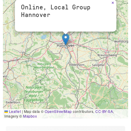
×
Online, Local Group
Hannover
Leaflet
|
Map data ©
OpenStreetMap
contributors,
CC-BY-SA
,
Imagery ©
Mapbox