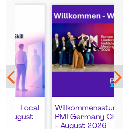
LG
Be
Pr
al
Willkommensstunde -
Bu
t
PMI Germany Chapter
1
- August 2026