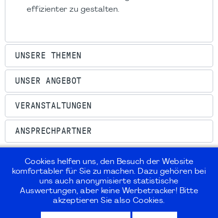
effizienter zu gestalten.
UNSERE THEMEN
UNSER ANGEBOT
VERANSTALTUNGEN
ANSPRECHPARTNER
Cookies helfen uns, den Besuch der Website
komfortabler für Sie zu machen. Dazu gehören bei
uns auch anonymisierte statistische
©2026
PMI Germany Chapter e.V.
Auswertungen, aber keine Werbetracker! Bitte
akzeptieren Sie also Cookies.
Impressum | Kontakt | Disclaimer |