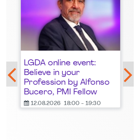
St
LGDA online event:
G
Believe in your
1
Profession by Alfonso
F
Bucero, PMI Fellow
er
12.08.2026
18:00
-
19:30