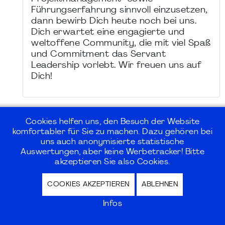
Führungserfahrung sinnvoll einzusetzen,
dann bewirb Dich heute noch bei uns.
Dich erwartet eine engagierte und
weltoffene Community, die mit viel Spaß
und Commitment das Servant
Leadership vorlebt. Wir freuen uns auf
Dich!
Cookies helfen uns, den Besuch der Website
komfortabler für Sie zu machen. Dazu gehören bei
uns auch anonymisierte statistische
©2026
PMI Germany Chapter e.V.
Auswertungen, aber keine Werbetracker! Bitte
akzeptieren Sie also Cookies.
Impressum | Kontakt | Disclaimer |
COOKIES AKZEPTIEREN
ABLEHNEN
Datenschutz / Privacy Policy |
Nutzungsbedingungen Internet Forum
Infos