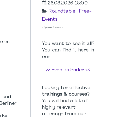
26.08.2026 18:00
Roundtable
|
Free-
Events
- Special Events -
ie es
You want to see it all?
You can find it here in
our
>> Eventkalender <<
.
Looking for effective
trainings & courses
?
- und
You will find a lot of
erliner
highly relevant
offerings from our
nahe