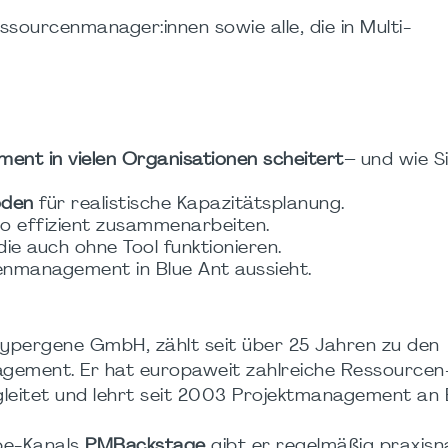
ssourcenmanager:innen sowie alle, die in Multi-
t in vielen Organisationen scheitert
– und wie S
oden
für realistische Kapazitätsplanung.
olio effizient zusammenarbeiten.
 die auch ohne Tool funktionieren.
rcenmanagement in Blue Ant aussieht.
Hypergene GmbH, zählt seit über 25 Jahren zu den
gement. Er hat europaweit zahlreiche Ressourcen
eitet und lehrt seit 2003 Projektmanagement an B
be-Kanals
PMBackstage
gibt er regelmäßig praxis