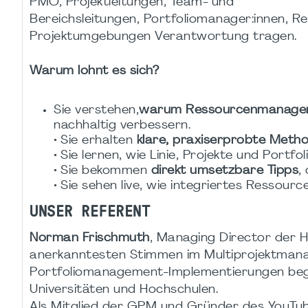
PMO, Projektleitungen, Team- und
Bereichsleitungen, Portfoliomanager:innen, Re
Projektumgebungen Verantwortung tragen.
Warum lohnt es sich?
Sie verstehen,
warum Ressourcenmanagemen
nachhaltig verbessern.
• Sie erhalten
klare, praxiserprobte Meth
• Sie lernen, wie Linie, Projekte und Portf
• Sie bekommen
direkt umsetzbare Tipps
,
• Sie sehen live, wie integriertes Ressou
UNSER REFERENT
Norman Frischmuth
, Managing Director der 
anerkanntesten Stimmen im Multiprojektmana
Portfoliomanagement-Implementierungen begl
Universitäten und Hochschulen.
Als Mitglied der GPM und Gründer des YouTu