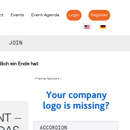
ct
Events
Event Agenda
Login
Register
JOIN
ich ein Ende hat
- Premier Sponsors -
T –
ACCORDION