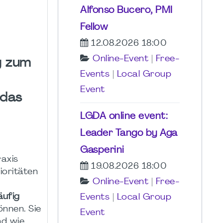
Alfonso Bucero, PMI
Fellow
12.08.2026 18:00
Online-Event
|
Free-
g zum
Events
|
Local Group
Event
edas
LGDA online event:
Leader Tango by Aga
Gasperini
raxis
19.08.2026 18:00
ioritäten
Online-Event
|
Free-
ufig
Events
|
Local Group
nnen. Sie
Event
nd wie