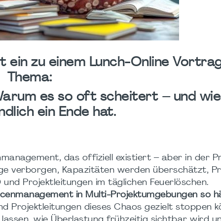
t ein zu einem Lunch-Online Vortra
Thema:
rum es so oft scheitert – und wi
dlich ein Ende hat.
nagement, das offiziell existiert – aber in der P
nge verborgen, Kapazitäten werden überschätzt, Pr
nd Projektleitungen im täglichen Feuerlöschen.
enmanagement in Multi-Projektumgebungen so hä
Projektleitungen dieses Chaos gezielt stoppen kö
n lassen, wie Überlastung frühzeitig sichtbar wird u