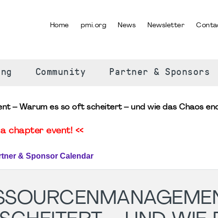
Home
pmi.org
News
Newsletter
Conta
SELECT YOUR LANGUAGE
ing
Community
Partner & Sponsors
 – Warum es so oft scheitert – und wie das Chaos endl
a chapter event! <<
rtner & Sponsor Calendar
ESSOURCENMANAGEMEN