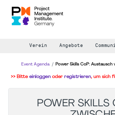
S
Verein
Angebote
Commun
Event Agenda
Power Skills CoP: Austausch
>> Bitte
einloggen
oder
registrieren
, um sich 
POWER SKILLS
ZWISCH