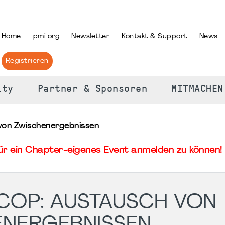
PRACHE AUSWÄHLEN
Home
pmi.org
Newsletter
Kontakt & Support
News
Registrieren
ity
Partner & Sponsoren
MITMACHEN
 von Zwischenergebnissen
für ein Chapter-eigenes Event anmelden zu können! 
 COP: AUSTAUSCH VON
ENERGEBNISSEN