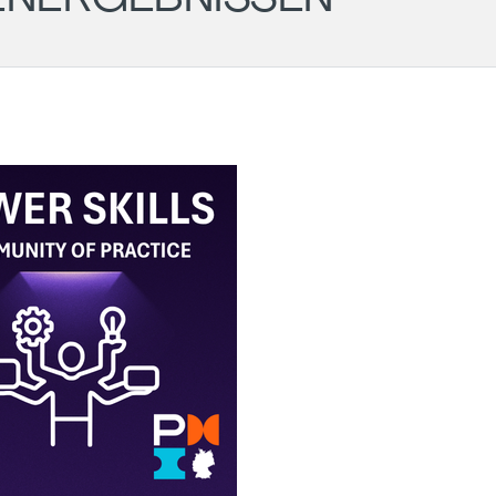
Wil
- PM
Ger
Cha
LG
Aug
Darmstadt
Roundtable
11.
-
20:
#43
Onli
(POSTPONED
to 31.08)
31.08.2026
18:00
-
19:30