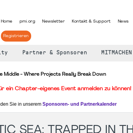
PRACHE AUSWÄHLEN
Home
pmi.org
Newsletter
Kontakt & Support
News
Registrieren
ity
Partner & Sponsoren
MITMACHEN
he Middle - Where Projects Really Break Down
für ein Chapter-eigenes Event anmelden zu können! 
nden Sie in unserem
Sponsoren- und Partnerkalender
IC SEA: TRAPPED IN T