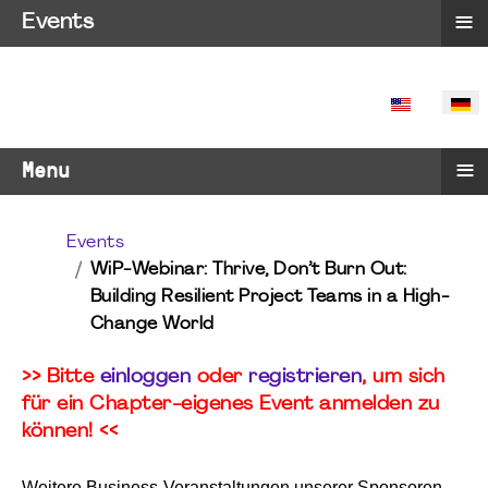
≡
Events
SPRACHE 
≡
Menu
Events
WiP-Webinar: Thrive, Don’t Burn Out:
Building Resilient Project Teams in a High-
Change World
>> Bitte
einloggen
oder
registrieren
, um sich
für ein Chapter-eigenes Event anmelden zu
können! <<
Weitere Business-Veranstaltungen unserer Sponsoren