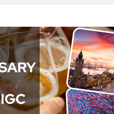
Wil
- PM
Ger
Cha
LG
Aug
Darmstadt
Roundtable
11.
-
20:
#43
Onli
(POSTPONED
to 31.08)
31.08.2026
18:00
-
19:30