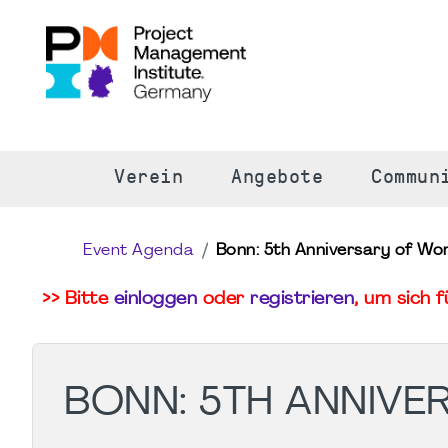
S
Verein
Angebote
Commun
Event Agenda
Bonn: 5th Anniversary of 
>> Bitte
einloggen
oder
registrieren
, um sich 
BONN: 5TH ANNIV