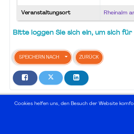
Veranstaltungsort
Rheinalm 
Bitte loggen Sie sich ein, um sich f
SPEICHERN NACH
ZURÜCK
Cookies helfen uns, den Besuch der Website komfo
©2026
PMI Germany Chapter e.V.
Impressum | Kontakt | Disclaimer | Datensc