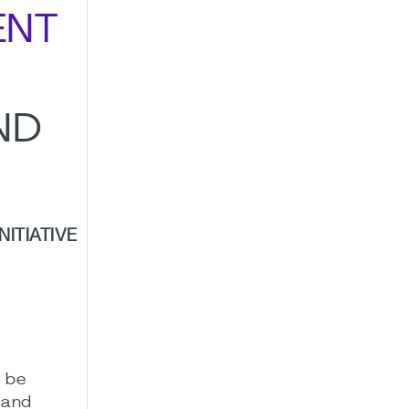
ENT
AND
ITIATIVE
l be
 and