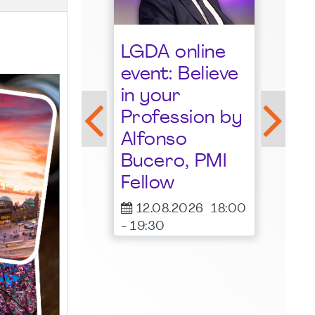
Sta
LGDA online
der
event: Believe
Gro
lkommensstunde
in your
Ruh
I
Profession by
many
18.
Alfonso
-
20:
pter -
Bucero, PMI
Frit
ust 2026
Fellow
Irish 
08.2026
19:00
Essen
12.08.2026
18:00
00
-
19:30
ne