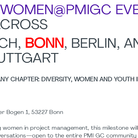
WOMEN@PMIGC EV
ACROSS
CH,
BONN
, BERLIN, 
UTTGART
Y CHAPTER: DIVERSITY, WOMEN AND YOUTH IN
r Bogen 1, 53227 Bonn
g women in project management, this milestone wil
nversations—open to the entire PMI GC community