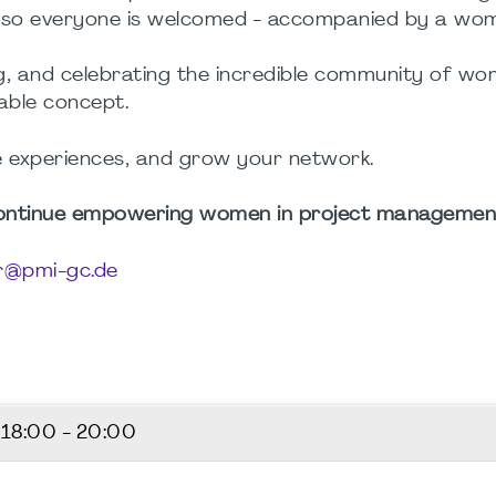
also everyone is welcomed -
accompanied by a wo
ng, and celebrating the incredible community of wo
table concept.
e experiences, and grow your network.
 continue empowering women in project managemen
r@pmi-gc.de
6
18:00 - 20:00