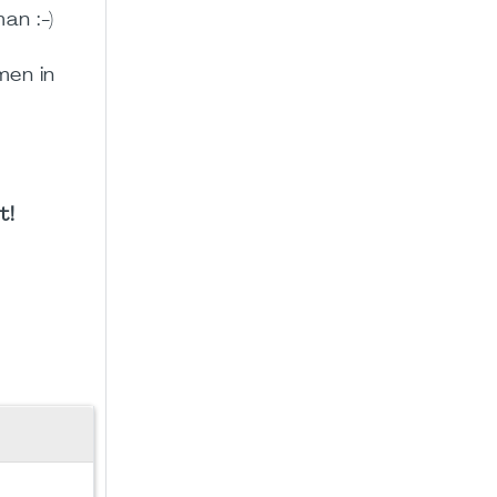
man
:-)
men in
t!