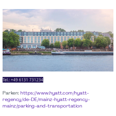
Tel.:
+49 6131 731234
Parken:
https://www.hyatt.com/hyatt-
regency/de-DE/mainz-hyatt-regency-
mainz/parking-and-transportation