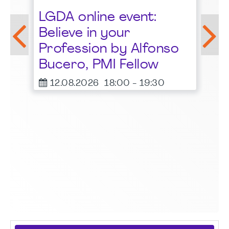
St
LGDA online event:
G
Believe in your
1
Profession by Alfonso
F
Bucero, PMI Fellow
er
12.08.2026
18:00
-
19:30