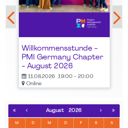
LG
Be
Pr
al
Willkommensstunde -
Bu
t
PMI Germany Chapter
1
- August 2026
11.08.2026
19:00
-
20:00
Online
August
2026
M
D
M
D
F
S
S