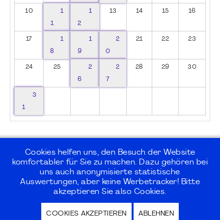
10
1
1
13
14
15
16
1
2
17
1
1
2
21
22
23
8
9
0
24
25
2
2
28
29
30
6
7
3
1
Cookies helfen uns, den Besuch der Website
komfortabler für Sie zu machen. Dazu gehören bei
uns auch anonymisierte statistische
©2026
PMI Germany Chapter e.V.
Auswertungen, aber keine Werbetracker! Bitte
akzeptieren Sie also Cookies.
Impressum | Kontakt | Disclaimer |
COOKIES AKZEPTIEREN
ABLEHNEN
Datenschutz / Privacy Policy |