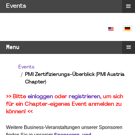
≡
Events
SPRACHE 
≡
Menu
Events
PMI Zertifizierungs-Überblick (PMI Austria
Chapter)
>> Bitte
einloggen
oder
registrieren
, um sich
für ein Chapter-eigenes Event anmelden zu
können! <<
Weitere Business-Veranstaltungen unserer Sponsoren
finden Sie in unserem
Sponsoren- und