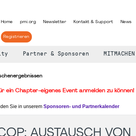
PRACHE AUSWÄHLEN
Home
pmi.org
Newsletter
Kontakt & Support
News
Registrieren
ity
Partner & Sponsoren
MITMACHEN
ischenergebnissen
für ein Chapter-eigenes Event anmelden zu können! 
nden Sie in unserem
Sponsoren- und Partnerkalender
 COP: AUSTAUSCH VON